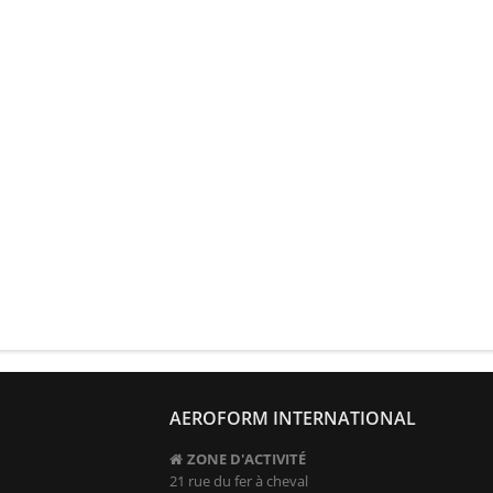
AEROFORM INTERNATIONAL
ZONE D'ACTIVITÉ
21 rue du fer à cheval