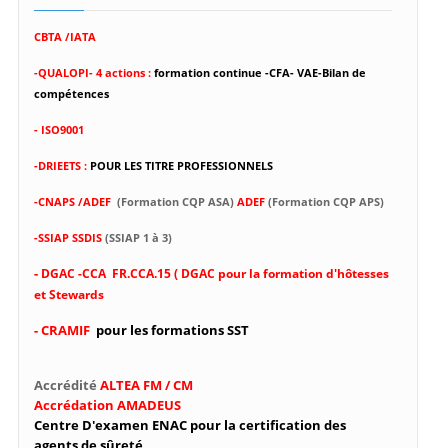
CBTA /IATA
-
QUALOPI- 4 actions :
formation continue -CFA- VAE-Bilan de
compétences
- ISO9001
-DRIEETS :
POUR LES TITRE PROFESSIONNELS
-CNAPS /ADEF
(Formation CQP ASA)
ADEF
(Formation CQP APS)
-SSIAP SSDIS
(SSIAP 1 à 3)
-
DGAC -CCA FR.CCA.15 ( DGAC pour la formation d'hôtesses
et Stewards
- CRAMIF
pour les formations SST
Accrédité
ALTEA FM / CM
Accrédation AMADEUS
Centre D'examen ENAC pour la certification des
agents de sûreté