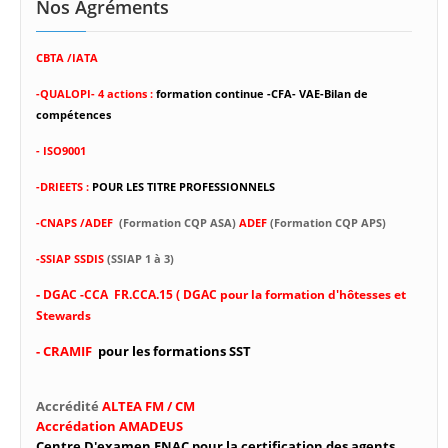
Nos Agréments
CBTA /IATA
-
QUALOPI- 4 actions :
formation continue -CFA- VAE-Bilan de
compétences
- ISO9001
-DRIEETS :
POUR LES TITRE PROFESSIONNELS
-CNAPS /ADEF
(Formation CQP ASA)
ADEF
(Formation CQP APS)
-SSIAP SSDIS
(SSIAP 1 à 3)
-
DGAC -CCA FR.CCA.15 ( DGAC pour la formation d'hôtesses et
Stewards
- CRAMIF
pour les formations SST
Accrédité
ALTEA FM / CM
Accrédation AMADEUS
Centre D'examen ENAC pour la certification des agents