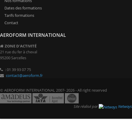
Nos formations
Dates des formations
Tarifs formations
Contact
AEROFORM INTERNATIONAL
ZONE D'ACTIVITÉ
21 rue du fer à cheval
95200 Sarcelles
: 01 39 93 07 75
contact@aeroform.fr
© AEROFORM INTERNATIONAL 2007- 2026 - All right reserved
Site réalisé par
Netways