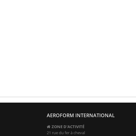
AEROFORM INTERNATIONAL
ZONE D'ACTIVITÉ
21 rue du fer à cheval