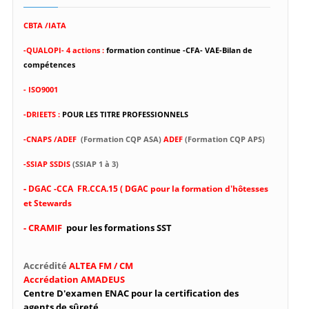
CBTA /IATA
-
QUALOPI- 4 actions :
formation continue -CFA- VAE-Bilan de
compétences
- ISO9001
-DRIEETS :
POUR LES TITRE PROFESSIONNELS
-CNAPS /ADEF
(Formation CQP ASA)
ADEF
(Formation CQP APS)
-SSIAP SSDIS
(SSIAP 1 à 3)
-
DGAC -CCA FR.CCA.15 ( DGAC pour la formation d'hôtesses
et Stewards
- CRAMIF
pour les formations SST
Accrédité
ALTEA FM / CM
Accrédation AMADEUS
Centre D'examen ENAC pour la certification des
agents de sûreté