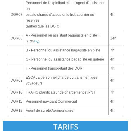
Personnel de l'exploitant et de l'agent d'assistance
en
DGR07
escale chargé d'accepter le fret, courrier ou
4h
réserves
(autres que les DGR)
A - Personnel ou assistant bagagiste en piste +
DGR08
14h
RRW
ï»¿
B - Personnel ou assistance bagagiste en piste
7h
C - Personnel ou assistance bagagiste en galerie
4h
T - Personnel transportant des DGR
7h
ESCALE personnel chargé du traitement des
DGR09
4h
voyageurs
DGR10
TRAFIC planificateur de chargement et PNT
7h
DGR11
Personnel navigant Commercial
4h
DGR12
Agent de sûreté Aéroportuaire
4h
TARIFS