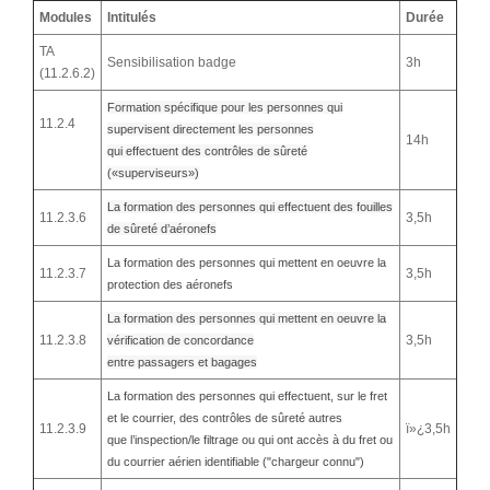
Modules
Intitulés
Durée
TA
Sensibilisation badge
3h
(11.2.6.2)
Formation spécifique pour les personnes qui
11.2.4
supervisent directement les personnes
14h
qui effectuent des contrôles de sûreté
(«superviseurs»)
La formation des personnes qui effectuent des fouilles
11.2.3.6
3,5h
de sûreté d’aéronefs
La formation des personnes qui mettent en oeuvre la
11.2.3.7
3,5h
protection des aéronefs
La formation des personnes qui mettent en oeuvre la
11.2.3.8
3,5h
vérification de concordance
entre passagers et bagages
La formation des personnes qui effectuent, sur le fret
et le courrier, des contrôles de sûreté autres
11.2.3.9
ï»¿3,5h
que l’inspection/le filtrage ou qui ont accès à du fret ou
du courrier aérien identifiable ("chargeur connu")