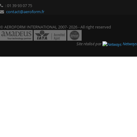
: 01 39 93 07 75
contact@aeroform.fr
© AEROFORM INTERNATIONAL 2007- 2026 - All right reserved
Site réalisé par
Netways