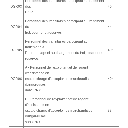
Personnel des transitaires participant au traitement
DGR03
des
40h
DGR
Personnel des transitaires participant au traitement
DGR04
du
4h
fret, courrier et réserves
Personnel des transitaires participant au
traitement, à
DGR05
40h
l'entreposage et au chargement du fret, courrier ou
réserves.
A - Personnel de l'exploitant et de l'agent
d'assistance en
DGR06
escale chargé d'accepter les marchandises
40h
dangereuses
avec RRY
B - Personnel de l'exploitant et de l'agent
d'assistance en
escale chargé d'accepter les marchandises
33h
dangereuses
sans RRY