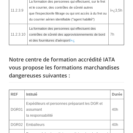
La formation des personnes qui effectuent, sur le fret
et le courrier, des contrôles de sûreté autres
11.2.3.9
ï»¿3,5h
que l’inspection/le filtrage ou qui ont accès à du fret ou
du courrier aérien identifiable ("agent habilité")
La formation des personnes qui effectuent des
11.2.3.10
7h
contrôles de sûreté des approvisionnements de bord
ï»¿
et des fournitures d'aéroport
Notre centre de formation accrédité IATA
vous propose les formations marchandises
dangereuses suivantes :
REF
Intitulé
Durée
Expéditeurs et personnes préparant les DGR et
DGR01
assumant
40h
la responsabilité
DGR02
Emballeurs
40h