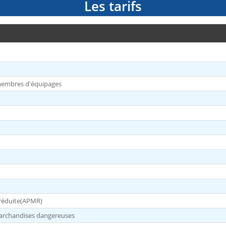
Les tarifs
 membres d'équipages
 réduite(APMR)
 marchandises dangereuses