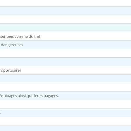
résentées comme du fret
s dangereuses
roportuaire)
équipages ainsi que leurs bagages,
s