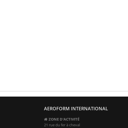
AEROFORM INTERNATIONAL
ZONE D'ACTIVITÉ
21 rue du fer à cheval