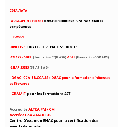
CBTA /IATA
-
QUALOPI- 4 actions :
formation continue -CFA- VAE-Bilan de
compétences
- ISO9001
-DRIEETS :
POUR LES TITRE PROFESSIONNELS
-CNAPS /ADEF
(Formation CQP ASA)
ADEF
(Formation CQP APS)
-SSIAP SSDIS
(SSIAP 1 à 3)
-
DGAC -CCA FR.CCA.15 ( DGAC pour la formation d'hôtesses
et Stewards
- CRAMIF
pour les formations SST
Accrédité
ALTEA FM / CM
Accrédation AMADEUS
Centre D'examen ENAC pour la certification des
agents de sûreté