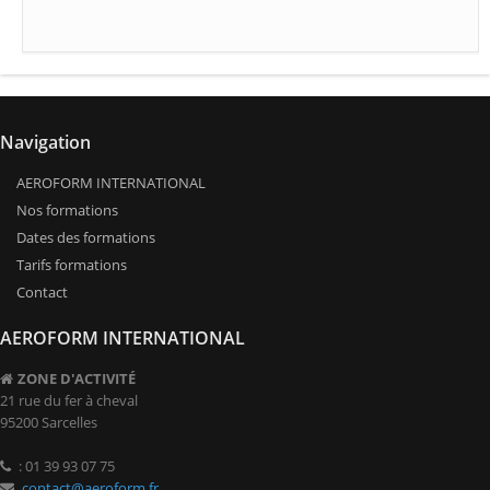
Navigation
AEROFORM INTERNATIONAL
Nos formations
Dates des formations
Tarifs formations
Contact
AEROFORM INTERNATIONAL
ZONE D'ACTIVITÉ
21 rue du fer à cheval
95200 Sarcelles
: 01 39 93 07 75
contact@aeroform.fr