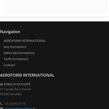
Navigation
AEROFORM INTERNATIONAL
Nos formations
Dates des formations
Tarifs formations
Contact
AEROFORM INTERNATIONAL
ZONE D'ACTIVITÉ
21 rue du fer à cheval
95200 Sarcelles
: 01 39 93 07 75
contact@aeroform.fr