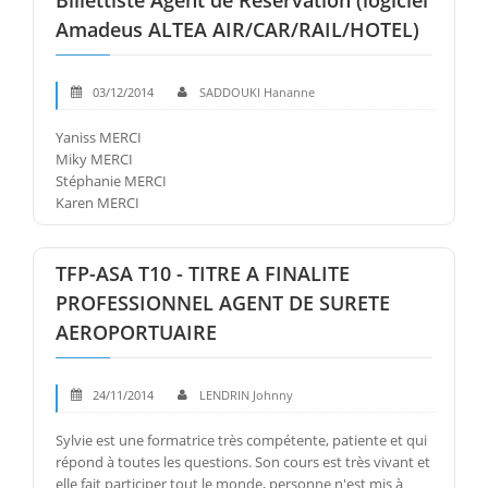
Billettiste Agent de Réservation (logiciel
Amadeus ALTEA AIR/CAR/RAIL/HOTEL)
03/12/2014
SADDOUKI Hananne
Yaniss MERCI
Miky MERCI
Stéphanie MERCI
Karen MERCI
TFP-ASA T10 - TITRE A FINALITE
PROFESSIONNEL AGENT DE SURETE
AEROPORTUAIRE
24/11/2014
LENDRIN Johnny
Sylvie est une formatrice très compétente, patiente et qui
répond à toutes les questions. Son cours est très vivant et
elle fait participer tout le monde, personne n'est mis à