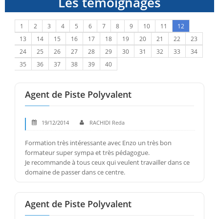
Les témoignages
1
2
3
4
5
6
7
8
9
10
11
12
13
14
15
16
17
18
19
20
21
22
23
24
25
26
27
28
29
30
31
32
33
34
35
36
37
38
39
40
Agent de Piste Polyvalent
19/12/2014
RACHIDI Reda
Formation très intéressante avec Enzo un très bon
formateur super sympa et très pédagogue.
Je recommande à tous ceux qui veulent travailler dans ce
domaine de passer dans ce centre.
Agent de Piste Polyvalent