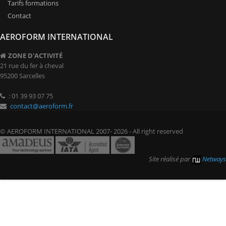
Tarifs formations
Contact
AEROFORM INTERNATIONAL
ZONE D'ACTIVITÉ
21 rue du fer à cheval
95200 Sarcelles
: 01 39 93 07 75
contact@aeroform.fr
© AEROFORM INTERNATIONAL 2007- 2026 - All right reserved
Site réalisé par
Netways